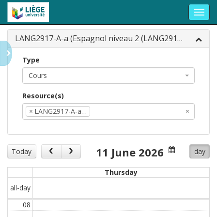
Toggl
navig
LANG2917-A-a (Espagnol niveau 2 (LANG2917-...
Type
Cours
Resource(s)
×
LANG2917-A-a…
×
11 June 2026
Today
day
Thursday
all-day
08