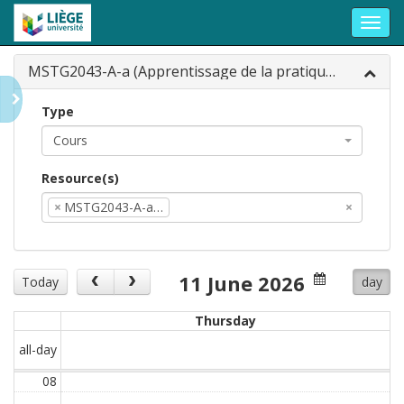
Toggl
navig
MSTG2043-A-a (Apprentissage de la pratique clinique y compris gardes spécifiques aux urgences et d'oncologie médicale, Bloc 4 (MSTG2043-A-a))
Type
Cours
Resource(s)
×
MSTG2043-A-a…
×
11 June 2026
Today
day
Thursday
all-day
08