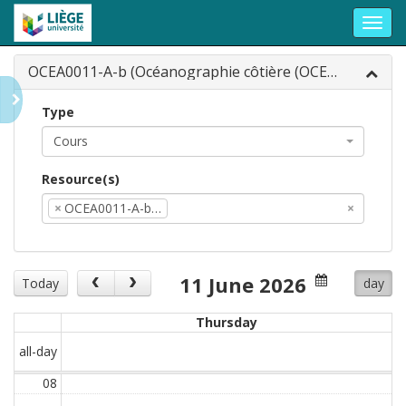
Toggl
navig
OCEA0011-A-b (Océanographie côtière (OCEA0...
Type
Cours
Resource(s)
×
OCEA0011-A-b…
×
11 June 2026
Today
day
Thursday
all-day
08