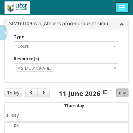
Toggl
navig
SIMU0109-A-a (Ateliers procéduraux et simulation appliqués en Médecine interne, Bloc 2 (SIMU0109-A-a))
Type
Cours
Resource(s)
×
SIMU0109-A-a…
×
11 June 2026
Today
day
Thursday
all-day
08