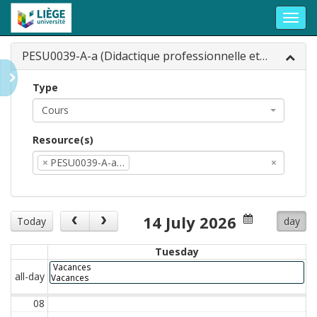
Toggl
navig
PESU0039-A-a (Didactique professionnelle et accompagnement de pratique (sciences physiques) (PESU0039-A-a))
Type
Cours
Resource(s)
×
PESU0039-A-a…
×
14 July 2026
Today
day
Tuesday
Vacances
all-day
Vacances
08