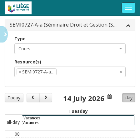
Toggl
navig
SEMI0727-A-a (Séminaire Droit et Gestion (SE...
Type
Cours
Resource(s)
×
SEMI0727-A-a…
×
14 July 2026
Today
day
Tuesday
Vacances
all-day
Vacances
08